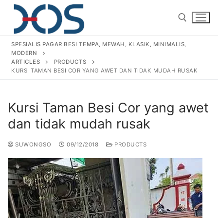
SPESIALIS PAGAR BESI TEMPA, MEWAH, KLASIK, MINIMALIS,
MODERN
ARTICLES
PRODUCTS
KURSI TAMAN BESI COR YANG AWET DAN TIDAK MUDAH RUSAK
Kursi Taman Besi Cor yang awet
Home
dan tidak mudah rusak
About Us
SUWONGSO
09/12/2018
PRODUCTS
Products
Pagar Besi Tempa Klasik
Gallery
Railing Tangga Besi Tempa
Gallery Gambar Pagar Besi Tempa Mewah
Articles