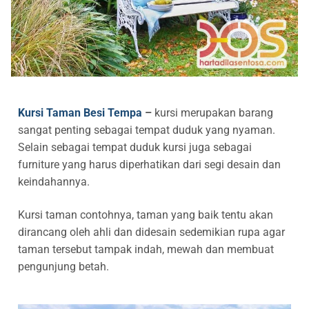
Railing Balkon Besi Tempa Klasik
Gallery Kursi Taman & Kursi Teras Besi Tempa
Projects
Kursi Taman Besi Tempa
Gallery Railing Tangga Besi Tempa Klasik Mewah
Contact Us
Ornamen Besi Tempa Murah Jakarta
Gallery Ranjang Besi Tempa Antik Mewah
Ranjang Besi Tempa Klasik
Kursi Taman Besi Tempa
–
kursi merupakan barang
Tiang Lampu PJU Antik
sangat penting sebagai tempat duduk yang nyaman.
Selain sebagai tempat duduk kursi juga sebagai
Pengecoran Logam Jakarta
furniture yang harus diperhatikan dari segi desain dan
keindahannya.
Alat Fitness Outdoor Murah
Kursi taman contohnya, taman yang baik tentu akan
dirancang oleh ahli dan didesain sedemikian rupa agar
taman tersebut tampak indah, mewah dan membuat
pengunjung betah.