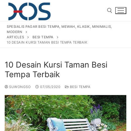
SPESIALIS PAGAR BESI TEMPA, MEWAH, KLASIK, MINIMALIS,
MODERN
ARTICLES
BESI TEMPA
10 DESAIN KURSI TAMAN BESI TEMPA TERBAIK
10 Desain Kursi Taman Besi
Home
Tempa Terbaik
About Us
SUWONGSO
07/05/2020
BESI TEMPA
Products
Pagar Besi Tempa Klasik
Gallery
Railing Tangga Besi Tempa
Gallery Gambar Pagar Besi Tempa Mewah
Articles